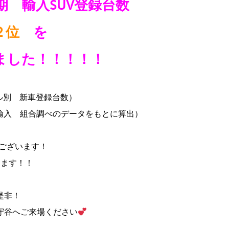
半期 輸入SUV登録台数
２位
を
ました！！！！！
デル別 新車登録台数）
車輸入 組合調べのデータをもとに算出）
ございます！
きます！！
是非！
守谷へご来場ください