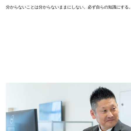
分からないことは分からないままにしない。必ず自らの知識にする