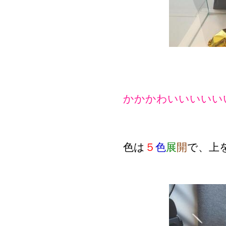
かかかわいいいいい
色は
５
色
展
開
で、上