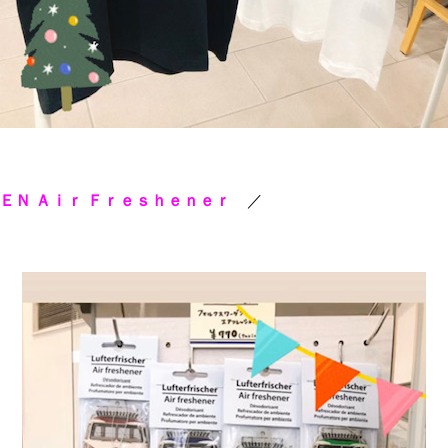
ＥＮ Ａｉｒ Ｆｒｅｓｈｅｎｅｒ
／