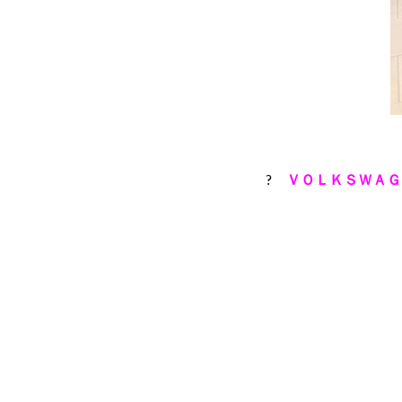
?
ＶＯＬＫＳＷＡＧ