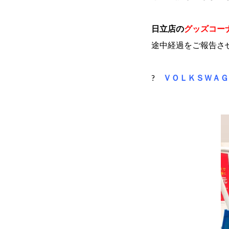
日立店の
グッズコー
途中経過をご報告さ
?
ＶＯＬＫＳＷＡＧ