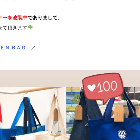
ナーを改装中
でありまして、
せて頂きます
ＥＮ ＢＡＧ
／