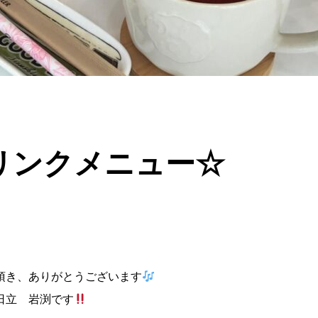
゙リンクメニュー☆
頂き、ありがとうございます
日立 岩渕です