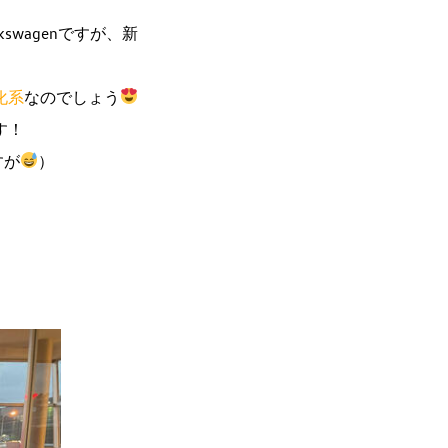
wagenですが、新
化系
なのでしょう
す！
すが
）