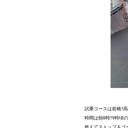
試乗コースは前橋?
時間は朝8時?9時頃
敢えてストップ＆ゴ