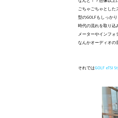
なんと！？想像以上
ごちゃごちゃとしたス
型のGOLFもしっか
時代の流れを取り込
メーターやインフォ
なんかオーディオの音
それでは
GOLF eTSI St