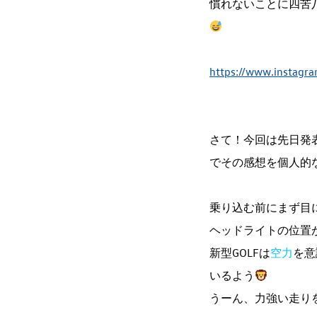
慣れないことに四苦
https://www.instagr
さて！今回は先日発
でその感想を個人的
乗り込む前にまず目
ヘッドライトの位置
新型GOLFは
空力
を意
いるよう
うーん、力強い走り