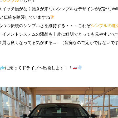
に
シンプル
でした！
イッチ類がなく飽きが来ないシンプルなデザインが好評なVolks
りと伝統を踏襲していますね
みつつ伝統のシンプルさを維持する・・・これぞ
シンプルの進
テイメントシステムの液晶も非常に鮮明でとっても見やすいで
質も良くなってる気がする...！（音痴なので定かではないで
yle
に乗ってドライブへ出発します！！