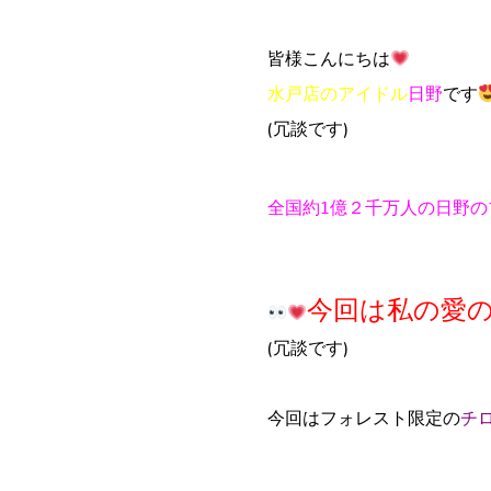
皆様こんにちは
水戸店のアイドル
日野
です
(冗談です)
全国約1億２千万人の日野
今回は私の愛
(冗談です)
今回はフォレスト限定の
チ