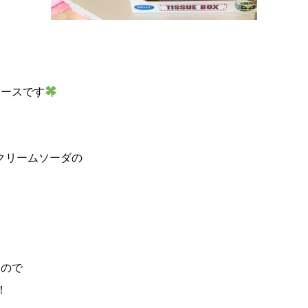
ケースです
クリームソーダの
んので
！