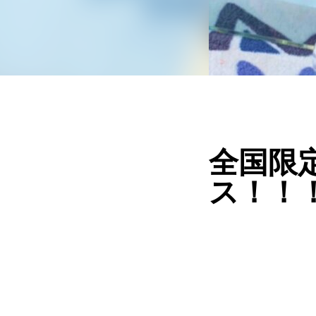
全国限
ス！！