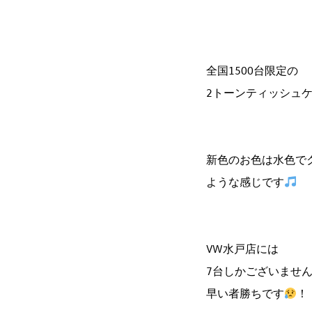
全国1500台限定の
2トーンティッシュ
新色のお色は水色で
ような感じです
VW水戸店には
7台しかございませ
早い者勝ちです
！