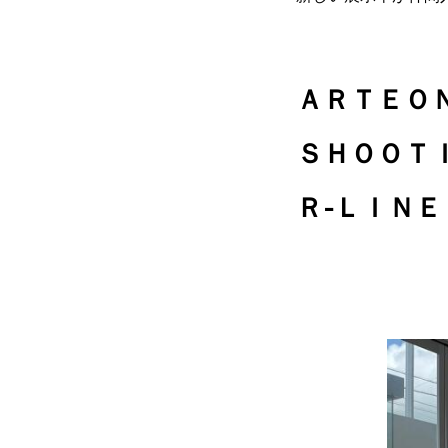
ＡＲＴＥ
ＳＨＯＯＴ
Ｒ-ＬＩＮＥ