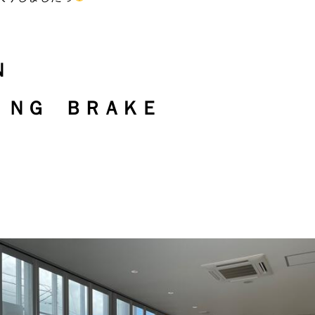
ＯＮ
ＩＮＧ ＢＲＡＫＥ