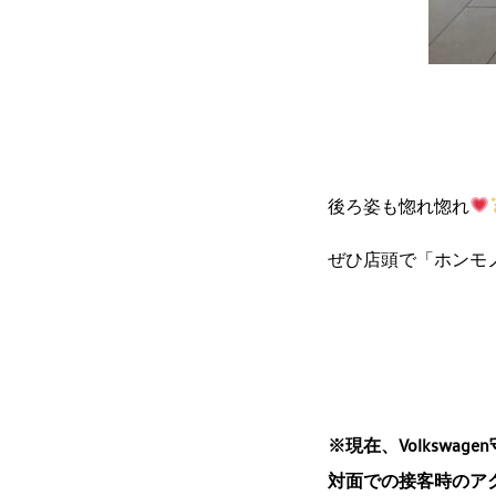
後ろ姿も惚れ惚れ
ぜひ店頭で「ホンモ
※現在、Volkswa
対面での接客時のア