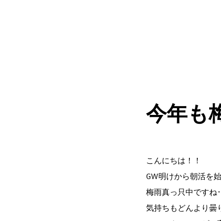
今年も
こんにちは！！
GW明けから朝活を
梅雨真っ只中ですね･
気持ちもどんより曇