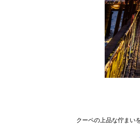
クーペの上品な佇まい
Arteon S