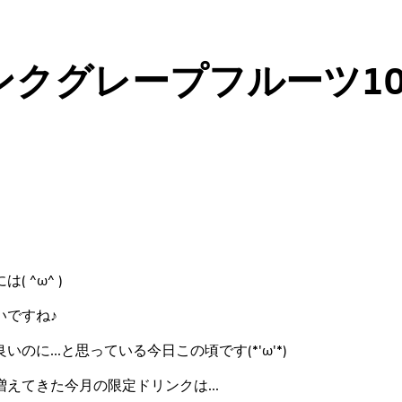
ンクグレープフルーツ10
 ^ω^ )
いですね♪
のに...と思っている今日この頃です(*'ω'*)
えてきた今月の限定ドリンクは...