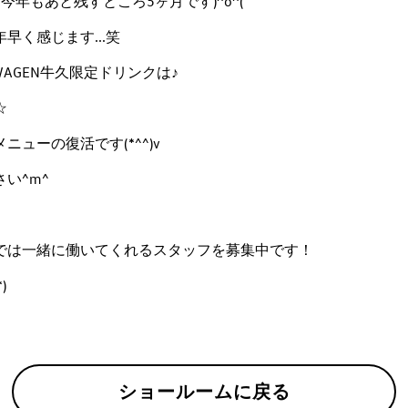
今年もあと残すところ5ヶ月です)^o^(
早く感じます...笑
WAGEN牛久限定ドリンクは♪
☆
ューの復活です(*^^)v
い^m^
では一緒に働いてくれるスタッフを募集中です！
*)
ショールームに戻る