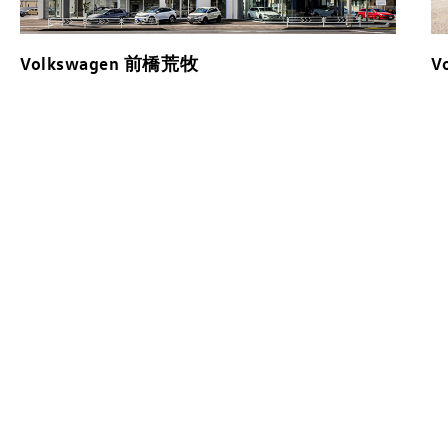
Volkswagen 前橋荒牧
V