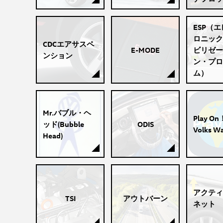
ESP（
ロニック
CDCエアサスペ
E-MODE
ビリゼー
ンション
ン・プロ
ム）
Mr.バブル・ヘ
Play On
ッド(Bubble
ODIS
Volks W
Head)
アクティ
TSI
アウトバーン
ネット