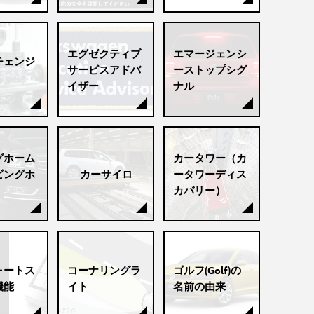
エグゼクティブ
エマージェンシ
チェンジ
サービスアドバ
ーストップシグ
イザー
ナル
グホーム
カータワー（カ
ビングホ
カーサイロ
ータワーディス
カバリー）
ォートス
コーナリングラ
ゴルフ(Golf)の
機能
イト
名前の由来