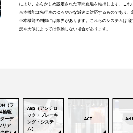
により、あらかじめ設定された車間距離を維持します。これ
※本機能は先行車のゆるやかな減速に対応するものであり、
※本機能の制御には限界があります。これらのシステムは追
況や天候によっては作動しない場合があります。
ION（フ
ABS（アンチロ
4輪駆
ック・ブレーキ
ターデ
ACT
Ad 
ング・システ
/リア
ム）
ク付）