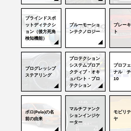
ブラインドスポ
ットディテクシ
ブルーモーショ
ブレーキ
ョン（後方死角
ンテクノロジー
ト
検知機能）
プロテクション
システムプロア
プロフェ
プログレッシブ
クティブ・オキ
ナル チ
ステアリング
ュパント・プロ
10
テクション
マルチファンク
ポロ(Polo)の名
モビリテ
ションインジケ
前の由来
ヤ
ーター