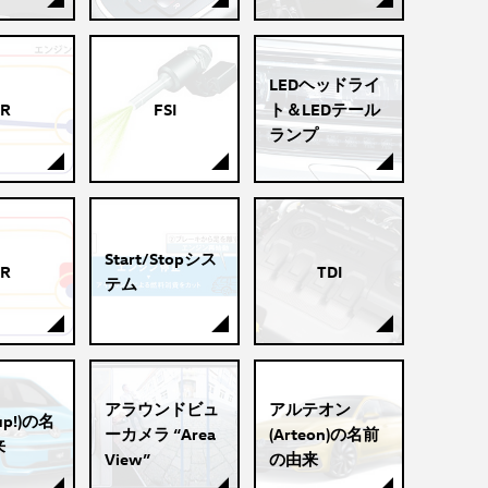
LEDヘッドライ
R
FSI
ト＆LEDテール
ランプ
Start/Stopシス
R
TDI
テム
アラウンドビュ
アルテオン
p!)の名
ーカメラ “Area
(Arteon)の名前
来
View”
の由来