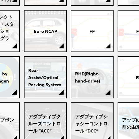
エレクト
・スタ
ショ
Euro NCAP
FF
F
グラ
Rear
！by
RHD(Right-
Assist/Optical
R
agen
hand-drive)
Parking System
アダプティブク
アダプティブシ
ブボン
アップ(u
ルーズコントロ
ャシーコントロ
前の由
ール “ACC”
ール “DCC”