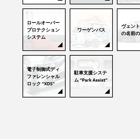
ロールオーバー
ヴェント(V
プロテクション
ワーゲンバス
の名前の
システム
電子制御式ディ
駐車支援システ
ファレンシャル
ム “Park Assist”
ロック “XDS”