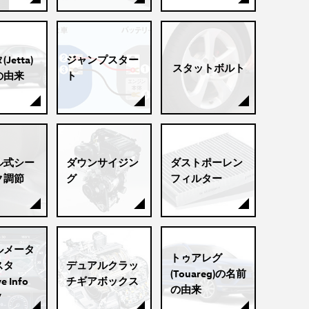
Jetta)
ジャンプスター
スタットボルト
の由来
ト
ル式シー
ダウンサイジン
ダストポーレン
ク調節
グ
フィルター
ルメータ
トゥアレグ
スタ
デュアルクラッ
(Touareg)の名前
e Info
チギアボックス
の由来
”