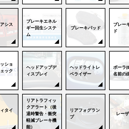
ブレーキエネル
アシス
ブレー
ギー回生システ
ブレーキパッド
ド
ム
ッショ
ヘッドアップデ
ヘッドライトレ
ボーラ(B
ェック
ィスプレイ
ベライザー
名前の
リアトラフィッ
クアラート（後
ィタイ
リアフォグラン
退時警告・衝突
レーザ
プ
軽減ブレーキ機
能）