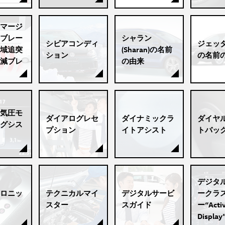
マージ
ブレー
シャラン
シビアコンディ
ジェッタ(
域追突
(Sharan)の名前
ション
の名前
減ブレ
の由来
気圧モ
ダイアログレセ
ダイナミックラ
ダイヤ
グシス
プション
イトアシスト
トバッ
デジタ
ロニッ
テクニカルマイ
デジタルサービ
ークラ
スター
スガイド
ー“Activ
Display