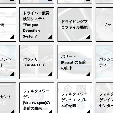
ドライバー疲労
検知システム
ドライビングプ
ー角
“Fatigue
ノッ
ロファイル機能
Detection
System”
パサート
ノンヘ
バッテリー
パッシ
(Passat)の名前
ト
（AGM/EFB）
ティ
の由来
フォルクスワー
フォルクスワー
フォル
セント
ゲン
ゲンのエンブレ
ゲンイ
(Volkswagen)の
ムの意味
センタ
名前の由来