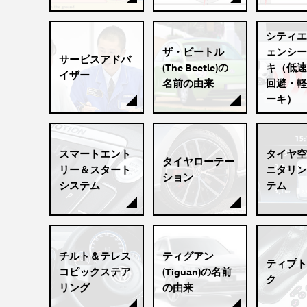
シティエ
ザ・ビートル
ェンシー
サービスアドバ
(The Beetle)の
キ（低速
イザー
名前の由来
回避・軽
ーキ）
スマートエント
タイヤ空
タイヤローテー
リー＆スタート
ニタリン
ション
システム
テム
チルト＆テレス
ティグアン
ティプト
コピックステア
(Tiguan)の名前
ク
リング
の由来