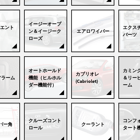
イージーオープ
エント
エクス
ン＆イージーク
エアロワイパー
バーツ
ローズ
オートホールド
カミン
カブリオレ
アラーム
機能（ヒルホル
＆リー
(Cabriolet)
ダー機能付）
ーム
クルーズコント
コンフ
バー角
クーラント
ロール
タート