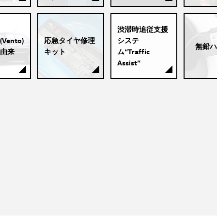
渋滞時追従支援
ento)
応急タイヤ修理
システ
無鉛ハ
由来
キット
ム“Traffic
Assist”