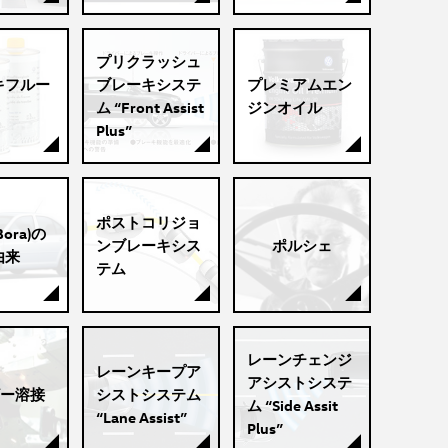
プリクラッシュ
キフルー
ブレーキシステ
プレミアムエン
ム “Front Assist
ジンオイル
Plus”
ポストコリジョ
ora)の
ンブレーキシス
ポルシェ
由来
テム
レーンチェンジ
レーンキープア
アシストシステ
ー溶接
シストシステム
ム “Side Assit
“Lane Assist”
Plus”