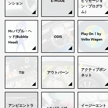
E-MODE
ビリゼーショ
ンション
ン・プログラ
ム）
Mr.バブル・ヘ
Play On！by
ッド(Bubble
ODIS
Volks Wagen
Head)
アクティブボン
TSI
アウトバーン
ネット
アンビエントラ
イージーエント