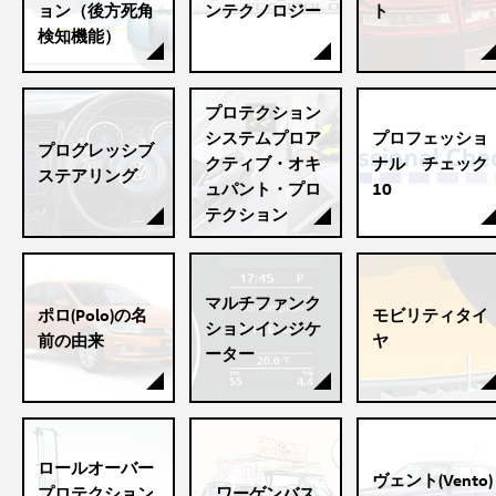
ョン（後方死角
ンテクノロジー
ト
検知機能）
プロテクション
システムプロア
プロフェッショ
プログレッシブ
クティブ・オキ
ナル チェック
ステアリング
ュパント・プロ
10
テクション
マルチファンク
ポロ(Polo)の名
モビリティタイ
ションインジケ
前の由来
ヤ
ーター
ロールオーバー
ヴェント(Vento)
プロテクション
ワーゲンバス