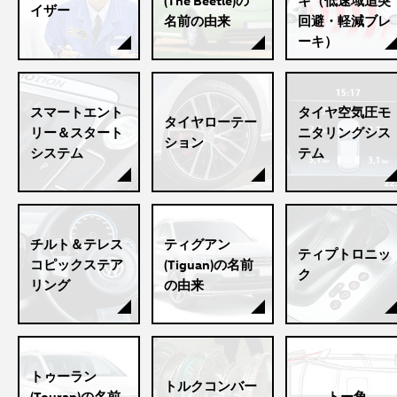
(The Beetle)の
キ（低速域追突
イザー
名前の由来
回避・軽減ブレ
ーキ）
スマートエント
タイヤ空気圧モ
タイヤローテー
リー＆スタート
ニタリングシス
ション
システム
テム
チルト＆テレス
ティグアン
ティプトロニッ
コピックステア
(Tiguan)の名前
ク
リング
の由来
トゥーラン
トルクコンバー
(Touran)の名前
トー角