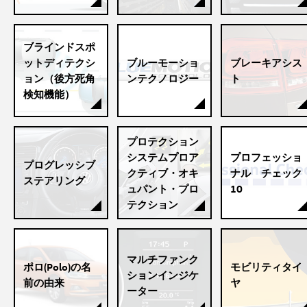
ブラインドスポ
ットディテクシ
ブルーモーショ
ブレーキアシス
ョン（後方死角
ンテクノロジー
ト
検知機能）
プロテクション
システムプロア
プロフェッショ
プログレッシブ
クティブ・オキ
ナル チェック
ステアリング
ュパント・プロ
10
テクション
マルチファンク
ポロ(Polo)の名
モビリティタイ
ションインジケ
前の由来
ヤ
ーター