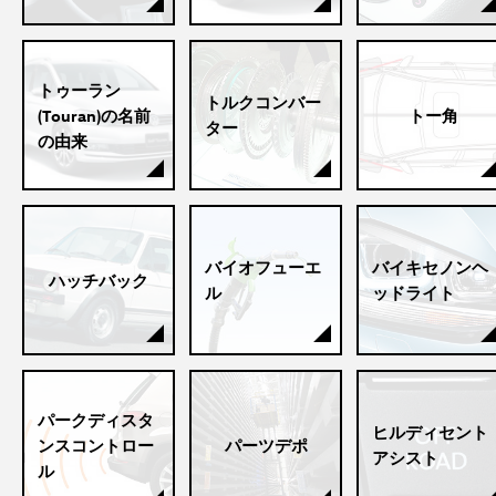
トゥーラン
トルクコンバー
(Touran)の名前
トー角
ター
の由来
バイオフューエ
バイキセノンヘ
ハッチバック
ル
ッドライト
パークディスタ
ヒルディセント
ンスコントロー
パーツデポ
アシスト
ル