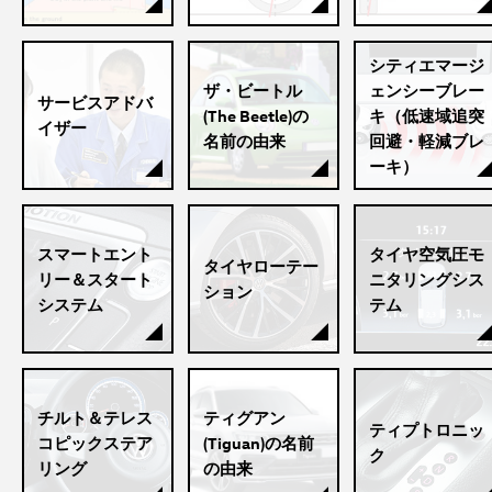
シティエマージ
ザ・ビートル
ェンシーブレー
サービスアドバ
(The Beetle)の
キ（低速域追突
イザー
名前の由来
回避・軽減ブレ
ーキ）
スマートエント
タイヤ空気圧モ
タイヤローテー
リー＆スタート
ニタリングシス
ション
システム
テム
チルト＆テレス
ティグアン
ティプトロニッ
コピックステア
(Tiguan)の名前
ク
リング
の由来