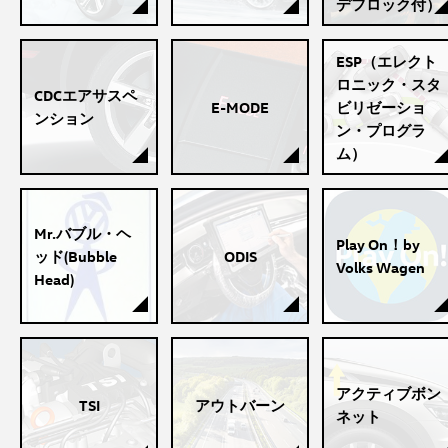
デフロック付）
ESP（エレクト
ロニック・スタ
CDCエアサスペ
E-MODE
ビリゼーショ
ンション
ン・プログラ
ム）
Mr.バブル・ヘ
Play On！by
ッド(Bubble
ODIS
Volks Wagen
Head)
アクティブボン
TSI
アウトバーン
ネット